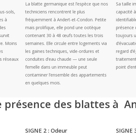
La blatte germanique est l’espèce que nos
Sa taille 
us-sols,
techniciens rencontrent le plus
capacité 
es à
fréquemment à Andert-et-Condon. Petite
identifiab
des
mais prolifique, elle pond une ootèque
présence 
urvit
contenant 30 à 48 œufs toutes les trois
toujours 
re. Moins
semaines. Elle circule entre logements via
d’évacuati
ès
les gaines techniques, vide-ordures et
regard d’
es réseaux
conduites d’eau chaude — une seule
traitement
femelle dans un immeuble peut
point d’en
contaminer l’ensemble des appartements
en quelques mois.
e présence des blattes à An
SIGNE 2 : Odeur
SIGNE 