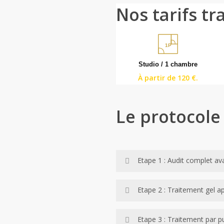
Nos tarifs t
1P
Studio / 1 chambre
À partir de 120 €.
Le protocole
Etape 1 : Audit complet av
Avant tout traitement, nos tech
Etape 2 : Traitement gel a
techniques, vide-sanitaires, f
évaluons la densité de la colonie
Le gel appât est déposé avec pr
Etape 3 : Traitement par pu