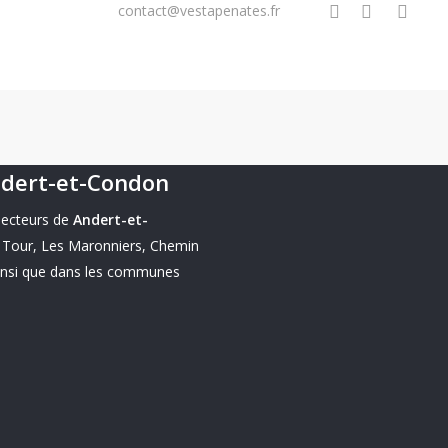
facebook
linkedin
instagram
 61 90 23 76
contact@vestapenates.fr
ndert-et-Condon
secteurs de
Andert-et-
a Tour, Les Maronniers, Chemin
insi que dans les communes