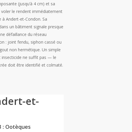
imposante (jusqu’à 4 cm) et sa
à voler le rendent immédiatement
le à Andert-et-Condon. Sa
dans un bâtiment signale presque
une défaillance du réseau
on : joint fendu, siphon cassé ou
égout non hermétique. Un simple
 insecticide ne suffit pas — le
trée doit être identifié et colmaté.
dert-et-
3 : Ootèques