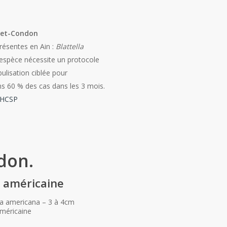
t-et-Condon
présentes en Ain :
Blattella
espèce nécessite un protocole
ulisation ciblée pour
ns 60 % des cas dans les 3 mois.
 HCSP
don.
e américaine
ta americana – 3 à 4cm