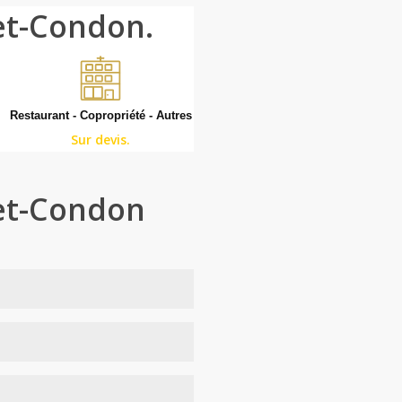
-et-Condon.
Restaurant - Copropriété - Autres
Sur devis.
-et-Condon
risque : cuisine, gaines
ientale ou américaine — et
nes, angles de plinthes,