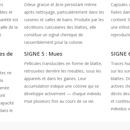
es
Odeur grasse et âcre persistant même
Capsules 
bles et
après nettoyage, particulièrement dans les
fixées da
antité est
cuisines et salles de bains. Produite par les
contient 
ille de la
sécrétions cuticulaires des blattes, elle
une infest
t.
constitue un signal chimique de
reproducti
rassemblement pour la colonie.
les de
SIGNE 5 : Mues
SIGNE 6
Pellicules translucides en forme de blatte,
Traces hu
retrouvées derrière les meubles, sous les
sur les su
ttes ne
appareils et dans les gaines. Leur
blattes. Di
la
accumulation indique une colonie qui se
actives c
ournée
développe activement — chaque individu
décès des 
ont
mue plusieurs fois au cours de sa vie.
et continu
capacité
individus 
dans le