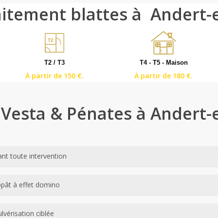
raitement blattes à Andert
T2
T2 / T3
T4 - T5 - Maison
À partir de 150 €.
À partir de 180 €.
 Vesta & Pénates à Andert
ant toute intervention
niciens réalisent une inspection minutieuse de l’ensemble des zones à 
ppât à effet domino
aux plafonds. Nous identifions l’espèce en présence — germanique, or
. Ce diagnostic est inclus dans le tarif de l’intervention.
écision aux endroits fréquentés par les blattes : joints de portes, gai
lvérisation ciblée