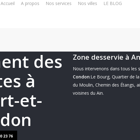
Accueil
A propos
Nos services
Nos villes
LE BLOG
07
ent des
Zone desservie à A
Nous intervenons dans tous les 
tes à
Condon
:Le Bourg, Quartier de l
du Moulin, Chemin des Étangs, a
t-et-
voisines du Ain.
don
0 23 76