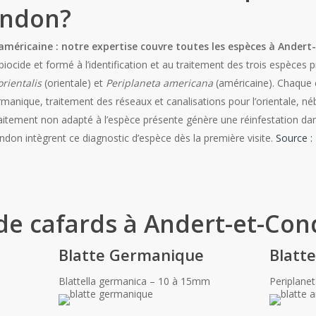
ondon?
américaine : notre expertise couvre toutes les espèces à Ander
biocide et formé à l’identification et au traitement des trois espèces 
orientalis
(orientale) et
Periplaneta americana
(américaine). Chaque 
rmanique, traitement des réseaux et canalisations pour l’orientale, néb
traitement non adapté à l’espèce présente génère une réinfestation da
don intègrent ce diagnostic d’espèce dès la première visite.
Source :
de cafards à Andert-et-Con
Blatte Germanique
Blatt
Blattella germanica – 10 à 15mm
Periplane