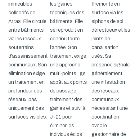
immeubles
les gaines
Il remonte en
collectifs de
techniques des
surface via les
Artas. Elle circule
bâtiments. Elle
siphons de sol
entre bâtiments
se reproduit en
défectueux et les
via les réseaux
continu toute
joints de
souterrains
l’année. Son
canalisation
d’assainissement
traitement exige
usés. Sa
communaux. Son
une approche
présence signale
élimination exige
multi-points : gel
généralement
un traitement en
appât aux points
une infestation
profondeur des
de passage,
des réseaux
réseaux, pas
traitement des
communaux
uniquement des
gaines et suivi à
nécessitant une
surfaces visibles.
J+21 pour
coordination
éliminer les
avec le
individus éclos
gestionnaire de