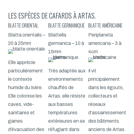
LES ESPÈCES DE CAFARDS À ARTAS.
BLATTE ORIENTAL
BLATTE GERMANIQUE
BLATTE AMÉRICAINE
Blatta orientalis –
Blattella
Periplaneta
20 à 25mm
germanica – 10 à
americana – 3 à
15mm
4cm
Elle apprécie
particulièrement
Très adaptée aux
Il vit
le contexte
environnements
principalement
humide du Isère.
chauffés de
dans les égouts,
Elle colonise les
Artas, elle résiste
collecteurs et
caves, vide-
aux basses
réseaux
sanitaires et
températures
d’assainissement
gaines
extérieures en se
des bâtiments
d’évacuation des
réfugiant dans
anciens de Artas.