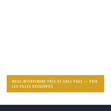
résistances en 3 à 5 générations — rendant ces
produits inefficaces sur les souches déjà
exposées.
NOUS INTERVENONS PRÈS DE CHEZ VOUS — VOIR
LES VILLES DESSERVIES