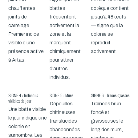
chauffantes,
blattes
ootèque contient
joints de
fréquentent
jusqu’à 48 œufs
carrelage.
activement la
— signe que la
Premier indice
zone et la
colonie se
visible d’une
marquent
reproduit
présence active
chimiquement
activement.
à Artas.
pour attirer
d’autres
individus.
SIGNE 4 : Individus
SIGNE 5 : Mues
SIGNE 6 : Traces grasses
visibles de jour
Dépouilles
Traînées brun
Une blatte visible
chitineuses
foncé et
le jour indique une
translucides
graisseuses le
colonie en
abandonnées
long des murs,
surnombre. Les