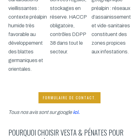
vieillissantes :
stockages en
préalpin : réseaux
contexte préalpin
réserve. HACCP
d’assainissement
humide très
obligatoire,
et vide-sanitaires
favorable au
contrôles DDPP
constituent des
développement
38 dans tout le
zones propices
des blattes
secteur.
aux infestations.
germaniques et
orientales.
FORMULAIRE DE CONTACT.
Tous nos avis sont sur google
ici
.
POURQUOI CHOISIR VESTA & PÉNATES POUR