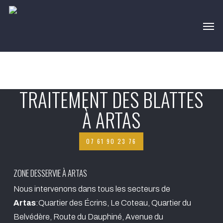
Skip
Men
to
main
content
TRAITEMENT DES BLATTES
À ARTAS
07 61 90 23 76
ZONE DESSERVIE À ARTAS
Nous intervenons dans tous les secteurs de
Artas
:Quartier des Écrins, Le Coteau, Quartier du
Belvédère, Route du Dauphiné, Avenue du