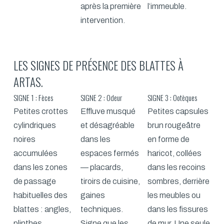
après la première
l’immeuble.
intervention.
LES SIGNES DE PRÉSENCE DES BLATTES À
ARTAS.
SIGNE 1 : Fèces
SIGNE 2 : Odeur
SIGNE 3 : Ootèques
Petites crottes
Effluve musqué
Petites capsules
cylindriques
et désagréable
brun rougeâtre
noires
dans les
en forme de
accumulées
espaces fermés
haricot, collées
dans les zones
— placards,
dans les recoins
de passage
tiroirs de cuisine,
sombres, derrière
habituelles des
gaines
les meubles ou
blattes : angles,
techniques.
dans les fissures
plinthes
Signe que les
de mur. Une seule