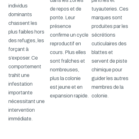
dans les zones
plinthes et
individus
de repos et de
tuyauteries. Ces
dominants
ponte. Leur
marques sont
chassent les
présence
produites par les
plus faibles hors
confirme un cycle
sécrétions
des refuges, les
reproductif en
cuticulaires des
forçant à
cours. Plus elles
blattes et
s’exposer. Ce
sont fraîches et
servent de piste
comportement
nombreuses,
chimique pour
trahit une
plus la colonie
guider les autres
infestation
est jeune et en
membres de la
importante
expansion rapide.
colonie.
nécessitant une
intervention
immédiate.