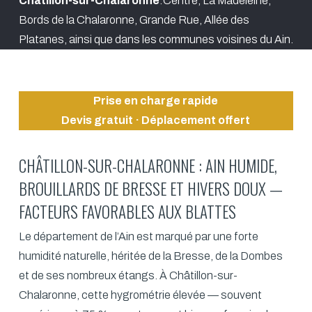
Chatillon-sur-Chalaronne
:Centre, La Madeleine,
Bords de la Chalaronne, Grande Rue, Allée des
Platanes, ainsi que dans les communes voisines du Ain.
Prise en charge rapide
Devis gratuit · Déplacement offert
CHÂTILLON-SUR-CHALARONNE : AIN HUMIDE,
BROUILLARDS DE BRESSE ET HIVERS DOUX —
FACTEURS FAVORABLES AUX BLATTES
Le département de l’Ain est marqué par une forte
humidité naturelle, héritée de la Bresse, de la Dombes
et de ses nombreux étangs. À Châtillon-sur-
Chalaronne, cette hygrométrie élevée — souvent