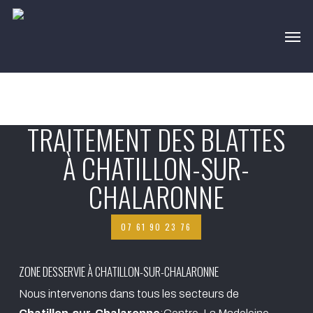
Skip
Men
to
main
content
TRAITEMENT DES BLATTES
À CHATILLON-SUR-
CHALARONNE
07 61 90 23 76
ZONE DESSERVIE À CHATILLON-SUR-CHALARONNE
Nous intervenons dans tous les secteurs de