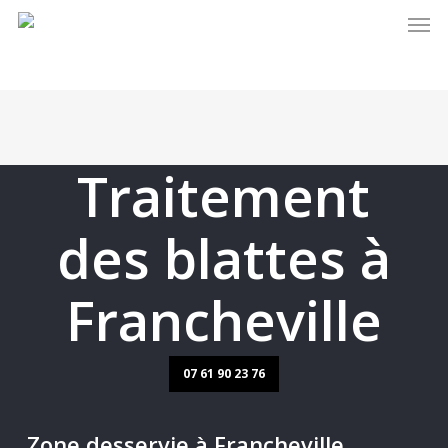
Men
Skip
to
main
content
Traitement
des blattes à
Francheville
07 61 90 23 76
Zone desservie à Francheville