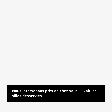
chaque intervention.
croissance (IGR) — seuls les professionnels certifiés
comme Vesta & Pénates accèdent à ces matières
actives.
Nous intervenons près de chez vous — Voir les
villes desservies