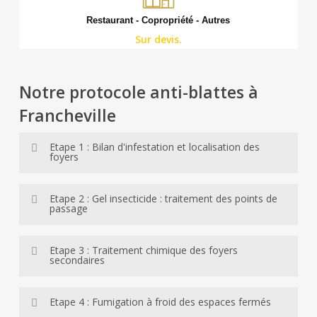
Restaurant - Copropriété - Autres
Sur devis.
Notre protocole anti-blattes à
Francheville
Etape 1 : Bilan d'infestation et localisation des
foyers
Notre technicien inspecte systématiquement tous les
Etape 2 : Gel insecticide : traitement des points de
passage
points critiques du logement ou du local : derrière
l’électroménager, dans les gaines électriques, sous les
La pose de gel appât est réalisée avec un applicateur de
éviers, dans les joints de carrelage. L’identification
Etape 3 : Traitement chimique des foyers
secondaires
précision aux points de passage identifiés lors du
précise de l’espèce — Blattella germanica, Blatta
diagnostic. Le gel agit sur plusieurs semaines et
orientalis ou Periplaneta americana — conditionne le
En complément du gel appât, nous procédons à une
continue d’éliminer les individus qui éclosent après le
Etape 4 : Fumigation à froid des espaces fermés
choix du protocole de traitement.
pulvérisation d’insecticide à effet rémanent sur les