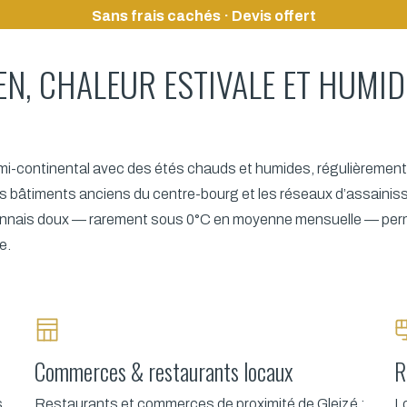
Sans frais cachés · Devis offert
IEN, CHALEUR ESTIVALE ET HUMI
mi-continental avec des étés chauds et humides, régulièrement
les bâtiments anciens du centre-bourg et les réseaux d’assai
s lyonnais doux — rarement sous 0°C en moyenne mensuelle — perm
e.
Commerces & restaurants locaux
R
s
Restaurants et commerces de proximité de Gleizé :
Lo