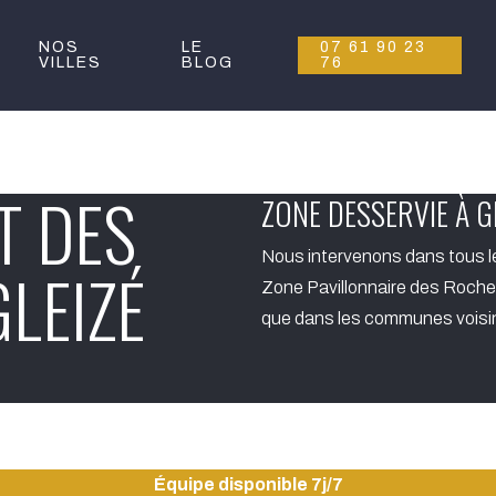
NOS
LE
07 61 90 23
VILLES
BLOG
76
T DES
ZONE DESSERVIE À G
Nous intervenons dans tous l
GLEIZÉ
Zone Pavillonnaire des Roches
que dans les communes voisi
Équipe disponible 7j/7