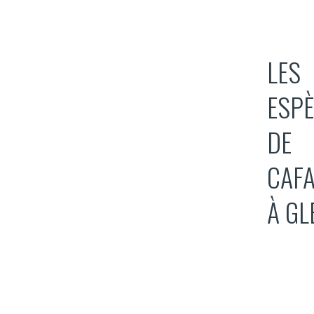
LES
ESP
DE
CAF
À GL