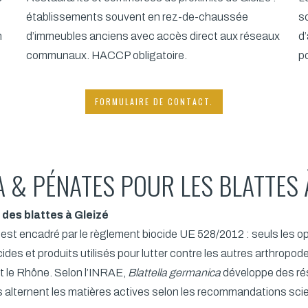
établissements souvent en rez-de-chaussée
s
n
d’immeubles anciens avec accès direct aux réseaux
d
communaux. HACCP obligatoire.
po
FORMULAIRE DE CONTACT.
 & PÉNATES POUR LES BLATTES 
 des blattes à Gleizé
 est encadré par le règlement biocide UE 528/2012 : seuls les op
ides et produits utilisés pour lutter contre les autres arthropod
ut le Rhône. Selon l’INRAE,
Blattella germanica
développe des rés
 alternent les matières actives selon les recommandations scie