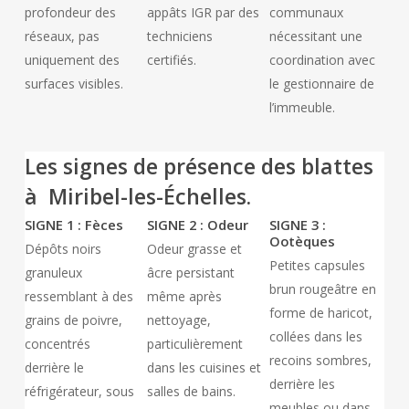
profondeur des
appâts IGR par des
communaux
réseaux, pas
techniciens
nécessitant une
uniquement des
certifiés.
coordination avec
surfaces visibles.
le gestionnaire de
l’immeuble.
Les signes de présence des blattes
à Miribel-les-Échelles.
SIGNE 1 : Fèces
SIGNE 2 : Odeur
SIGNE 3 :
Ootèques
Dépôts noirs
Odeur grasse et
Petites capsules
granuleux
âcre persistant
brun rougeâtre en
ressemblant à des
même après
forme de haricot,
grains de poivre,
nettoyage,
collées dans les
concentrés
particulièrement
recoins sombres,
derrière le
dans les cuisines et
derrière les
réfrigérateur, sous
salles de bains.
meubles ou dans