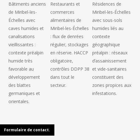
Bâtiments anciens
Restaurants et
Résidences de
de Miribel-les-
commerces
Miribel-les-Échelles
Échelles avec
alimentaires de
avec sous-sols
caves humides et
Miribel-les-Échelles
humides liés au
canalisations
: flux de denrées
contexte
vieillissantes :
régulier, stockages
géographique
contexte préalpin
en réserve. HACCP
préalpin : réseaux
humide très
obligatoire,
d’assainissement
favorable au
contrôles DDPP 38
et vide-sanitaires
développement
dans tout le
constituent des
des blattes
secteur.
zones propices aux
germaniques et
infestations.
orientales.
Formulaire de contact.