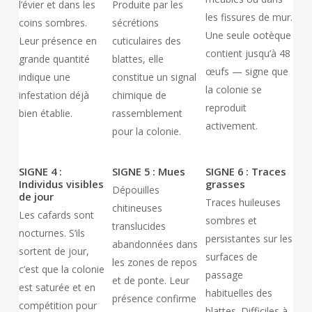
l’évier et dans les
Produite par les
les fissures de mur.
coins sombres.
sécrétions
Une seule ootèque
Leur présence en
cuticulaires des
contient jusqu’à 48
grande quantité
blattes, elle
œufs — signe que
indique une
constitue un signal
la colonie se
infestation déjà
chimique de
reproduit
bien établie.
rassemblement
activement.
pour la colonie.
SIGNE 4 :
SIGNE 5 : Mues
SIGNE 6 : Traces
Individus visibles
grasses
Dépouilles
de jour
Traces huileuses
chitineuses
Les cafards sont
sombres et
translucides
nocturnes. S’ils
persistantes sur les
abandonnées dans
sortent de jour,
surfaces de
les zones de repos
c’est que la colonie
passage
et de ponte. Leur
est saturée et en
habituelles des
présence confirme
compétition pour
blattes. Difficiles à