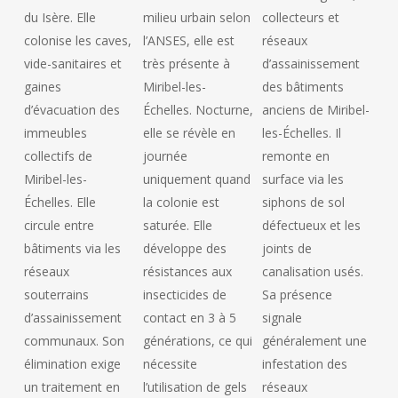
du Isère. Elle
milieu urbain selon
collecteurs et
colonise les caves,
l’ANSES, elle est
réseaux
vide-sanitaires et
très présente à
d’assainissement
gaines
Miribel-les-
des bâtiments
d’évacuation des
Échelles. Nocturne,
anciens de Miribel-
immeubles
elle se révèle en
les-Échelles. Il
collectifs de
journée
remonte en
Miribel-les-
uniquement quand
surface via les
Échelles. Elle
la colonie est
siphons de sol
circule entre
saturée. Elle
défectueux et les
bâtiments via les
développe des
joints de
réseaux
résistances aux
canalisation usés.
souterrains
insecticides de
Sa présence
d’assainissement
contact en 3 à 5
signale
communaux. Son
générations, ce qui
généralement une
élimination exige
nécessite
infestation des
un traitement en
l’utilisation de gels
réseaux