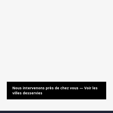
mais laissent intact le cœur de la colonie réfugié dans
les gaines et les recoins inaccessibles.
Nous intervenons près de chez vous — Voir les
villes desservies