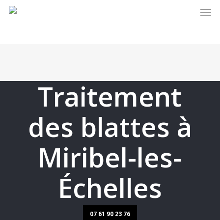
Men
Skip
to
main
content
Traitement
des blattes à
Miribel-les-
Échelles
07 61 90 23 76