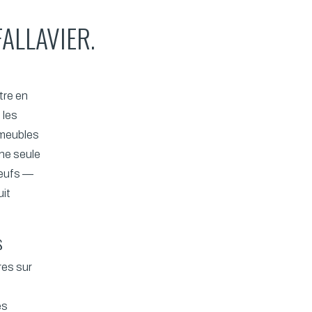
ALLAVIER.
tre en
 les
 meubles
Une seule
 œufs —
uit
s
res sur
es