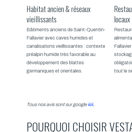
Habitat ancien & réseaux
Restau
vieillissants
locaux
Bâtiments anciens de Saint-Quentin-
Restaur
Fallavier avec caves humides et
alimenta
canalisations vieillissantes : contexte
Fallavier
préalpin humide très favorable au
stockag
développement des blattes
obligato
germaniques et orientales.
tout le s
Tous nos avis sont sur google
ici
.
POURQUOI CHOISIR VESTA