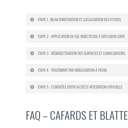
ETAPE 1 : BILAN D'INFESTATION ET LOCALISATION DES FOYERS
Notre diagnostic préalable couvre l’intégralité
ETAPE 2 : APPLICATION DE GEL INSECTICIDE À DIFFUSION LENTE
précision avant d’intervenir, ce qui garantit un tra
Nous utilisons des gels appâts de dernière géné
ETAPE 3 : DÉSINSECTISATION DES SURFACES ET CANALISATIONS
germaniques. Le produit est placé aux endroits
Selon la configuration des lieux et la densité de 
ETAPE 4 : TRAITEMENT PAR NÉBULISATION À FROID
blattes. Cette étape est systématique dans les 
La nébulisation est réservée aux cas d’infestatio
ETAPE 5 : CONTRÔLE D'EFFICACITÉ ET ATTESTATION OFFICIELLE
se dépose sur toutes les surfaces, y compris les 
Vingt et un jours après le traitement, nous reve
FAQ – CAFARDS ET BLATTE
peut arriver dans les immeubles collectifs sans
l’issue de ce contrôle.