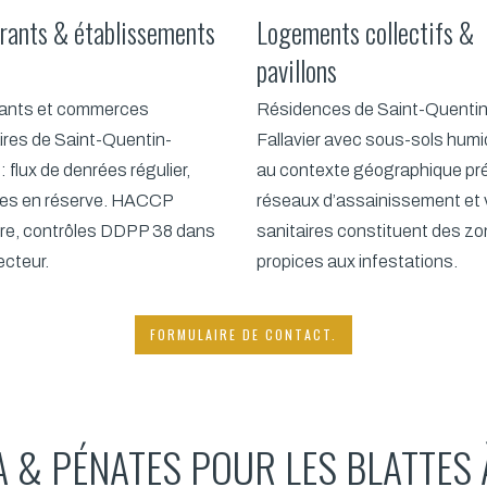
rants & établissements
Logements collectifs &
pavillons
ants et commerces
Résidences de Saint-Quentin
ires de Saint-Quentin-
Fallavier avec sous-sols humi
 : flux de denrées régulier,
au contexte géographique préa
es en réserve. HACCP
réseaux d’assainissement et 
ire, contrôles DDPP 38 dans
sanitaires constituent des z
ecteur.
propices aux infestations.
FORMULAIRE DE CONTACT.
 & PÉNATES POUR LES BLATTES 