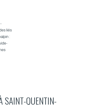
-
des liés
lpin :
vide-
ones
À SAINT-QUENTIN-