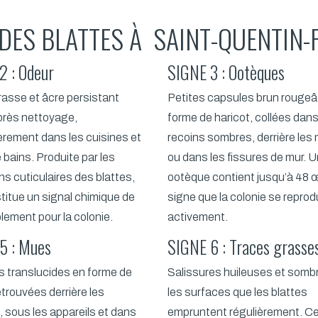
DES BLATTES À SAINT-QUENTIN-F
2 : Odeur
SIGNE 3 : Ootèques
asse et âcre persistant
Petites capsules brun rougeâ
rès nettoyage,
forme de haricot, collées dans
ièrement dans les cuisines et
recoins sombres, derrière les
 bains. Produite par les
ou dans les fissures de mur. 
ns cuticulaires des blattes,
ootèque contient jusqu’à 48
stitue un signal chimique de
signe que la colonie se reprod
ement pour la colonie.
activement.
5 : Mues
SIGNE 6 : Traces grasse
es translucides en forme de
Salissures huileuses et somb
etrouvées derrière les
les surfaces que les blattes
 sous les appareils et dans
empruntent régulièrement. C