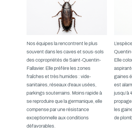
Nos équipes la rencontrent le plus
L’espèce
souvent dans les caves et sous-sols
Quentin-
des copropriétés de Saint-Quentin-
Elle col
Fallavier. Elle préfère les zones
aspirant
fraîches et très humides : vide-
gaines é
sanitaires, réseaux d’eaux usées,
est alar
parkings souterrains. Moins rapide à
jusqu’à 4
se reproduire que la germanique, elle
propage 
compense par une résistance
les gain
exceptionnelle aux conditions
de plomb
défavorables.