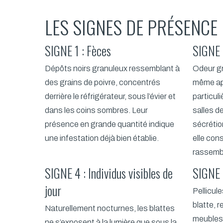
LES SIGNES DE PRÉSENCE 
SIGNE 1 : Fèces
SIGNE 
Dépôts noirs granuleux ressemblant à
Odeur gr
des grains de poivre, concentrés
même ap
derrière le réfrigérateur, sous l’évier et
particul
dans les coins sombres. Leur
salles de
présence en grande quantité indique
sécrétio
une infestation déjà bien établie.
elle con
rassembl
SIGNE 4 : Individus visibles de
SIGNE 
jour
Pellicul
blatte, r
Naturellement nocturnes, les blattes
meubles,
ne s’exposent à la lumière que sous la