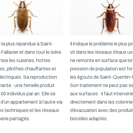
 la plus répandue à Saint-
Il indique le problème le plus pr
Fallavier et dans tout le Isère.
vit dans les réseaux d’eaux u
onise les cuisines, hottes
ne remonte en surface que lor
es, plinthes chauffantes et
pression de population est fo
lectriques. Sa reproduction
les égouts de Saint-Quentin-F
mante : une femelle produit
Son traitement ne peut pas se 
00 individus par an. Elle se
aux surfaces : il faut interveni
d’un appartement à l’autre via
directement dans les colonne
es techniques et les réseaux
d’évacuation avec des produi
erie partagés.
biocides adaptés.