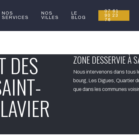
07 61
NOS
NOS
LE
90 23
SERVICES
VILLES
BLOG
76
T DES
ZONE DESSERVIE À S
Nous intervenons dans tous l
SAINT-
bourg, Les Digues, Quartier 
que dans les communes voisin
LAVIER