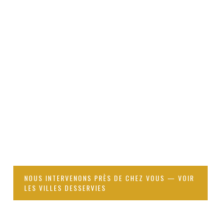
œufs ni les individus cachés dans les gaines. De
conduit à une réinfestation rapide.
plus, la blatte germanique développe des
résistances en 3 à 5 générations — rendant ces
produits inefficaces sur les souches déjà
exposées.
NOUS INTERVENONS PRÈS DE CHEZ VOUS — VOIR
LES VILLES DESSERVIES