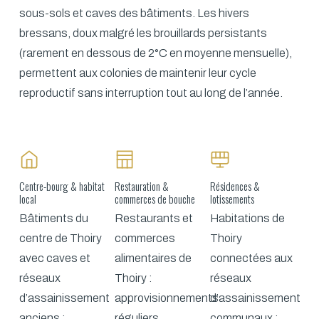
sous-sols et caves des bâtiments. Les hivers
bressans, doux malgré les brouillards persistants
(rarement en dessous de 2°C en moyenne mensuelle),
permettent aux colonies de maintenir leur cycle
reproductif sans interruption tout au long de l’année.
Centre-bourg & habitat
Restauration &
Résidences &
local
commerces de bouche
lotissements
Bâtiments du
Restaurants et
Habitations de
centre de Thoiry
commerces
Thoiry
avec caves et
alimentaires de
connectées aux
réseaux
Thoiry :
réseaux
d’assainissement
approvisionnements
d’assainissement
anciens :
réguliers,
communaux :