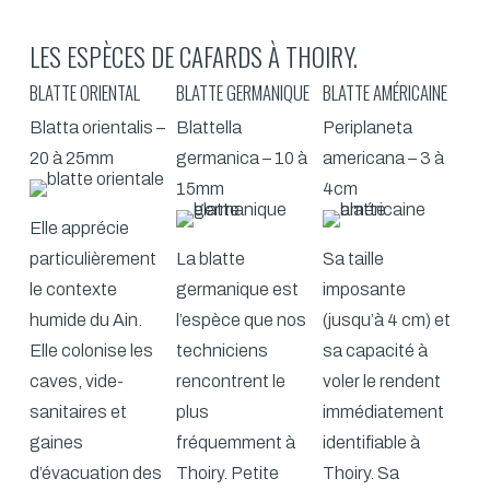
LES ESPÈCES DE CAFARDS À THOIRY.
BLATTE ORIENTAL
BLATTE GERMANIQUE
BLATTE AMÉRICAINE
Blatta orientalis –
Blattella
Periplaneta
20 à 25mm
germanica – 10 à
americana – 3 à
15mm
4cm
Elle apprécie
particulièrement
La blatte
Sa taille
le contexte
germanique est
imposante
humide du Ain.
l’espèce que nos
(jusqu’à 4 cm) et
Elle colonise les
techniciens
sa capacité à
caves, vide-
rencontrent le
voler le rendent
sanitaires et
plus
immédiatement
gaines
fréquemment à
identifiable à
d’évacuation des
Thoiry. Petite
Thoiry. Sa