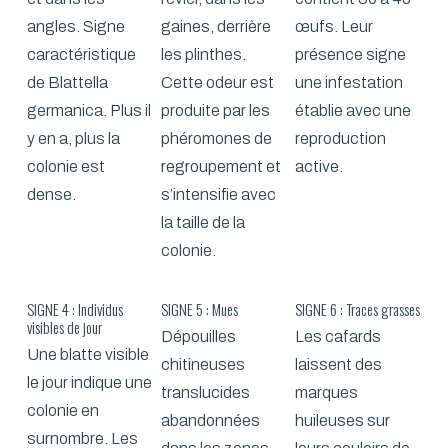
angles. Signe
gaines, derrière
œufs. Leur
caractéristique
les plinthes.
présence signe
de Blattella
Cette odeur est
une infestation
germanica. Plus il
produite par les
établie avec une
y en a, plus la
phéromones de
reproduction
colonie est
regroupement et
active.
dense.
s’intensifie avec
la taille de la
colonie.
SIGNE 4 : Individus
SIGNE 5 : Mues
SIGNE 6 : Traces grasses
visibles de jour
Dépouilles
Les cafards
Une blatte visible
chitineuses
laissent des
le jour indique une
translucides
marques
colonie en
abandonnées
huileuses sur
surnombre. Les