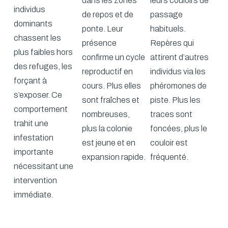
dans les zones
leurs couloirs de
individus
de repos et de
passage
dominants
ponte. Leur
habituels.
chassent les
présence
Repères qui
plus faibles hors
confirme un cycle
attirent d’autres
des refuges, les
reproductif en
individus via les
forçant à
cours. Plus elles
phéromones de
s’exposer. Ce
sont fraîches et
piste. Plus les
comportement
nombreuses,
traces sont
trahit une
plus la colonie
foncées, plus le
infestation
est jeune et en
couloir est
importante
expansion rapide.
fréquenté.
nécessitant une
intervention
immédiate.