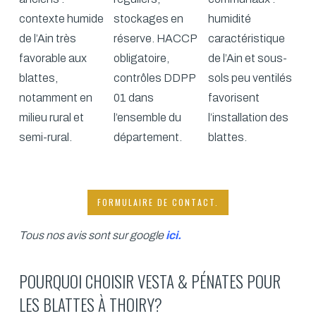
contexte humide
stockages en
humidité
de l’Ain très
réserve. HACCP
caractéristique
favorable aux
obligatoire,
de l’Ain et sous-
blattes,
contrôles DDPP
sols peu ventilés
notamment en
01 dans
favorisent
milieu rural et
l’ensemble du
l’installation des
semi-rural.
département.
blattes.
FORMULAIRE DE CONTACT.
Tous nos avis sont sur google
ici
.
POURQUOI CHOISIR VESTA & PÉNATES POUR
LES BLATTES À THOIRY?