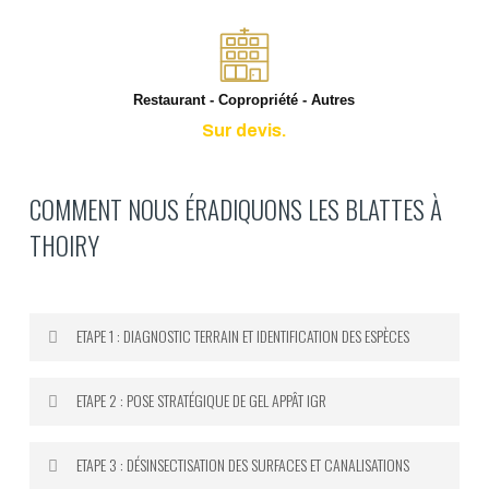
Restaurant - Copropriété - Autres
Sur devis.
COMMENT NOUS ÉRADIQUONS LES BLATTES À
THOIRY
ETAPE 1 : DIAGNOSTIC TERRAIN ET IDENTIFICATION DES ESPÈCES
Notre technicien inspecte systématiquement tous
ETAPE 2 : POSE STRATÉGIQUE DE GEL APPÂT IGR
les points critiques du logement ou du local :
derrière l’électroménager, dans les gaines
Nous appliquons un gel appât professionnel à base
ETAPE 3 : DÉSINSECTISATION DES SURFACES ET CANALISATIONS
électriques, sous les éviers, dans les joints de
d’Imidaclopride ou d’Indoxacarbe sur les points de