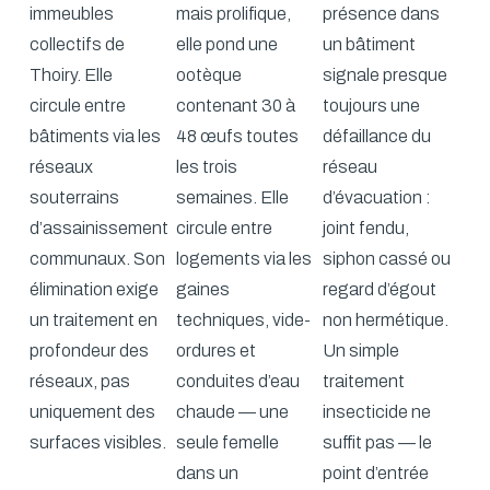
immeubles
mais prolifique,
présence dans
collectifs de
elle pond une
un bâtiment
Thoiry. Elle
ootèque
signale presque
circule entre
contenant 30 à
toujours une
bâtiments via les
48 œufs toutes
défaillance du
réseaux
les trois
réseau
souterrains
semaines. Elle
d’évacuation :
d’assainissement
circule entre
joint fendu,
communaux. Son
logements via les
siphon cassé ou
élimination exige
gaines
regard d’égout
un traitement en
techniques, vide-
non hermétique.
profondeur des
ordures et
Un simple
réseaux, pas
conduites d’eau
traitement
uniquement des
chaude — une
insecticide ne
surfaces visibles.
seule femelle
suffit pas — le
dans un
point d’entrée