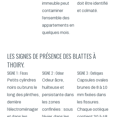
immeuble peut
doit être identifié
contaminer
et colmaté.
l’ensemble des
appartements en
quelques mois.
LES SIGNES DE PRÉSENCE DES BLATTES À
THOIRY.
SIGNE 1 : Fèces
SIGNE 2 : Odeur
SIGNE 3 : Ootèques
Petits cylindres
Odeur âcre,
Capsules ovales
noirs ou bruns le
huilteuse et
brunes de 8 à 10
long des plinthes,
persistante dans
mm fixées dans
derrière
les zones
les fissures.
l’électroménager
confinées : sous
Chaque ootèque
et dans les
l’évier, dans les
contient 30 à 48