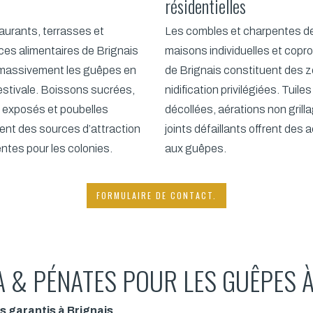
résidentielles
aurants, terrasses et
Les combles et charpentes d
s alimentaires de Brignais
maisons individuelles et copr
 massivement les guêpes en
de Brignais constituent des 
estivale. Boissons sucrées,
nidification privilégiées. Tuiles
 exposés et poubelles
décollées, aérations non grill
ent des sources d’attraction
joints défaillants offrent des 
tes pour les colonies.
aux guêpes.
FORMULAIRE DE CONTACT.
 & PÉNATES POUR LES GUÊPES À
s garantis à Brignais