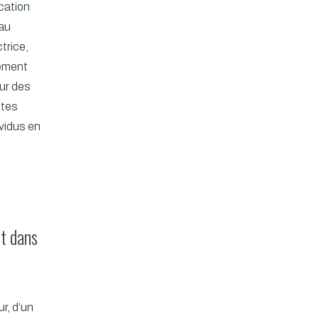
ication
eau
trice,
vement
eur des
stes
vidus en
t dans
ur, d’un