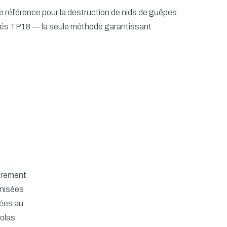
de référence pour la destruction de nids de guêpes
ogués TP18 — la seule méthode garantissant
ièrement
anisées
ées au
golas