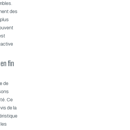
mbles.
ment des
 plus
souvent
est
 active
en fin
e de
ssons
été. Ce
is de la
éristique
 les