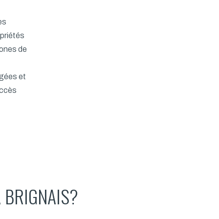
es
opriétés
zones de
agées et
accès
 BRIGNAIS?