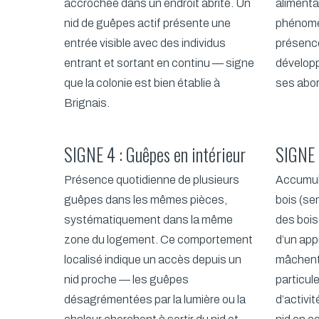
accrochée dans un endroit abrité. Un
alimenta
nid de guêpes actif présente une
phénomè
entrée visible avec des individus
présence
entrant et sortant en continu — signe
dévelop
que la colonie est bien établie à
ses abo
Brignais.
SIGNE 4 : Guêpes en intérieur
SIGNE 
Présence quotidienne de plusieurs
Accumula
guêpes dans les mêmes pièces,
bois (se
systématiquement dans la même
des bois
zone du logement. Ce comportement
d’un app
localisé indique un accès depuis un
mâchent 
nid proche — les guêpes
particul
désagrémentées par la lumière ou la
d’activi