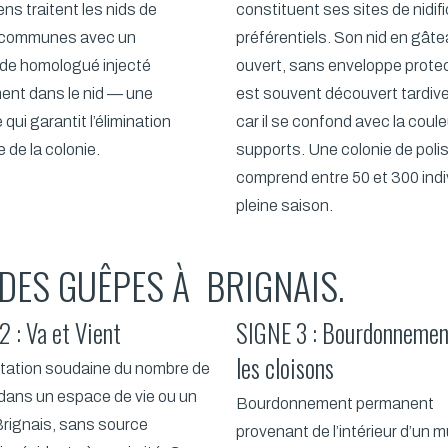
ens traitent les nids de
constituent ses sites de nidif
communes avec un
préférentiels. Son nid en gât
ide homologué injecté
ouvert, sans enveloppe protec
ent dans le nid — une
est souvent découvert tardi
qui garantit l’élimination
car il se confond avec la coul
 de la colonie.
supports. Une colonie de poli
comprend entre 50 et 300 indi
pleine saison.
 DES GUÊPES À BRIGNAIS.
 : Va et Vient
SIGNE 3 : Bourdonnemen
les cloisons
ation soudaine du nombre de
ans un espace de vie ou un
Bourdonnement permanent
 Brignais, sans source
provenant de l’intérieur d’un m