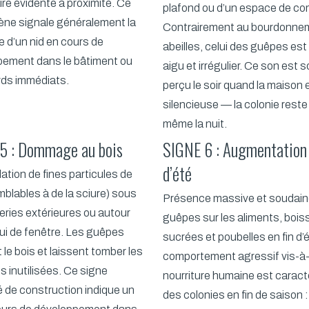
ire évidente à proximité. Ce
plafond ou d’un espace de co
ne signale généralement la
Contrairement au bourdonne
 d’un nid en cours de
abeilles, celui des guêpes est
pement dans le bâtiment ou
aigu et irrégulier. Ce son est 
rds immédiats.
perçu le soir quand la maison 
silencieuse — la colonie reste
même la nuit.
5 : Dommage au bois
SIGNE 6 : Augmentation 
d’été
tion de fines particules de
mblables à de la sciure) sous
Présence massive et soudain
eries extérieures ou autour
guêpes sur les aliments, boi
ui de fenêtre. Les guêpes
sucrées et poubelles en fin d’
le bois et laissent tomber les
comportement agressif vis-à-v
es inutilisées. Ce signe
nourriture humaine est caract
té de construction indique un
des colonies en fin de saison :