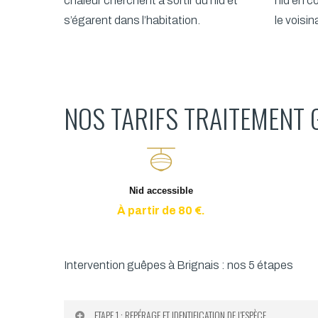
chaleur cherchent à sortir du nid et
nid en 
s’égarent dans l’habitation.
le voisi
NOS TARIFS TRAITEMENT 
Nid accessible
À partir de 80 €.
Intervention guêpes à Brignais : nos 5 étapes
ETAPE 1 : REPÉRAGE ET IDENTIFICATION DE L'ESPÈCE