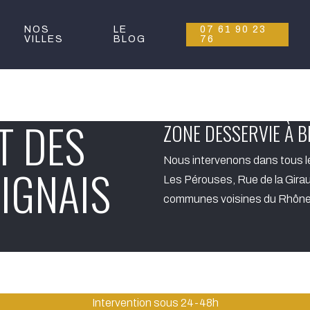
NOS
LE
07 61 90 23
VILLES
BLOG
76
T DES
ZONE DESSERVIE À B
Nous intervenons dans tous l
IGNAIS
Les Pérouses, Rue de la Girau
communes voisines du Rhône
Intervention sous 24-48h