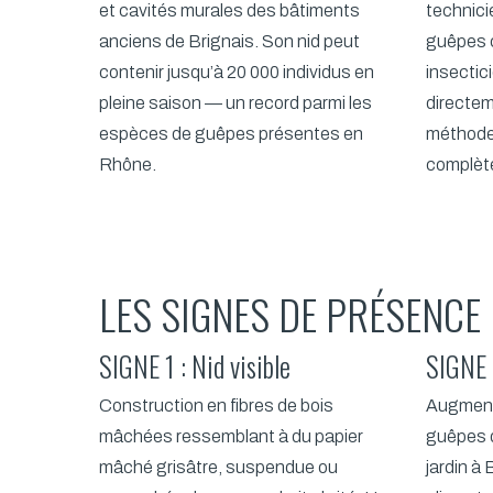
et cavités murales des bâtiments
technici
anciens de Brignais. Son nid peut
guêpes 
contenir jusqu’à 20 000 individus en
insectic
pleine saison — un record parmi les
directem
espèces de guêpes présentes en
méthode 
Rhône.
complète
LES SIGNES DE PRÉSENCE
SIGNE 1 : Nid visible
SIGNE 2
Construction en fibres de bois
Augment
mâchées ressemblant à du papier
guêpes d
mâché grisâtre, suspendue ou
jardin à