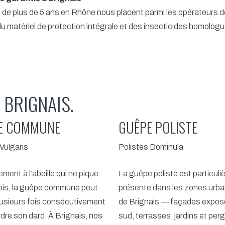
ce de plus de 5 ans en Rhône nous placent parmi les opérateurs 
 du matériel de protection intégrale et des insecticides homol
 BRIGNAIS.
E COMMUNE
GUÊPE POLISTE
Vulgaris
Polistes Dominula
ement à l’abeille qui ne pique
La guêpe poliste est particul
ois, la guêpe commune peut
présente dans les zones urb
lusieurs fois consécutivement
de Brignais — façades expos
dre son dard. À Brignais, nos
sud, terrasses, jardins et per