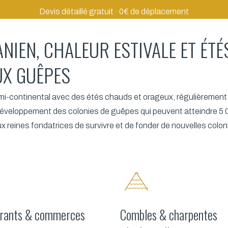
Devis détaillé gratuit · 0€ de déplacement
ANIEN, CHALEUR ESTIVALE ET ÉT
UX GUÊPES
mi-continental avec des étés chauds et orageux, régulièremen
éveloppement des colonies de guêpes qui peuvent atteindre 5 000
x reines fondatrices de survivre et de fonder de nouvelles colon
rants & commerces
Combles & charpentes