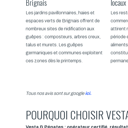
Brignais
locaux
Les jardins pavillonnaires, haies et
Les rest
espaces verts de Brignais offrent de
commerce
nombreux sites de nidification aux
attirent
guêpes : composteurs, arbres creux,
période 
talus et murets. Les guêpes
aliments
germaniques et communes exploitent
constitu
ces zones dès le printemps.
permanen
Tous nos avis sont sur google
ici
.
POURQUOI CHOISIR VESTA
Vesta & Pénates : opérateur certifié, résultat