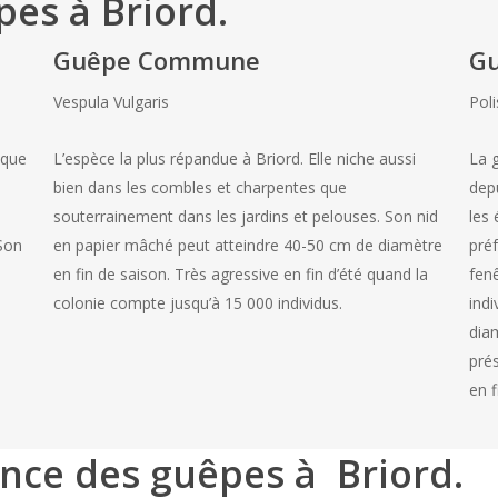
es à Briord.
Guêpe Commune
Gu
Vespula Vulgaris
Pol
 que
L’espèce la plus répandue à Briord. Elle niche aussi
La g
bien dans les combles et charpentes que
depu
souterrainement dans les jardins et pelouses. Son nid
les 
 Son
en papier mâché peut atteindre 40-50 cm de diamètre
préf
e
en fin de saison. Très agressive en fin d’été quand la
fen
colonie compte jusqu’à 15 000 individus.
ind
diam
prés
en f
ence des guêpes à Briord.