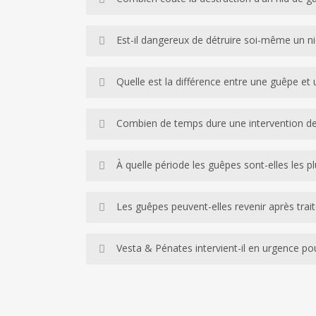
combinée aux températures élevées de Briord, per
Le coût dépend principalement de la hauteur et de
Est-il dangereux de détruire soi-même un ni
destruction du nid et l’intervention de sécurisati
Le risque est réel et sous-estimé à Briord. Les 
Quelle est la différence entre une guêpe et 
un technicien Certibiocide équipé peut intervenir 
La guêpe est plus petite (12-19mm), très agres
Combien de temps dure une intervention des
mais moins agressif. Le frelon asiatique, présen
Une destruction de nid de guêpes à Briord dure 
À quelle période les guêpes sont-elles les p
l’installation d’un échafaudage ou d’une nacelle
Les guêpes de Briord sont les plus dangereuses e
Les guêpes peuvent-elles revenir après trai
période, elles sont moins agressives mais un ni
Les guêpes ne réutilisent jamais un ancien nid —
Vesta & Pénates intervient-il en urgence pou
nidification (accès aux combles, cavités souterr
traitement.