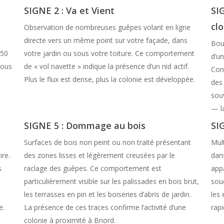
SIGNE 2 : Va et Vient
SI
cl
Observation de nombreuses guêpes volant en ligne
directe vers un même point sur votre façade, dans
Bou
 50
votre jardin ou sous votre toiture. Ce comportement
d’u
sous
de « vol navette » indique la présence d’un nid actif.
Con
Plus le flux est dense, plus la colonie est développée.
des 
souv
— la
SIGNE 5 : Dommage au bois
SI
Surfaces de bois non peint ou non traité présentant
Mul
ire.
des zones lisses et légèrement creusées par le
dan
s
raclage des guêpes. Ce comportement est
app
particulièrement visible sur les palissades en bois brut,
sou
les terrasses en pin et les boiseries d’abris de jardin.
les
e.
La présence de ces traces confirme l’activité d’une
rapi
colonie à proximité à Briord.