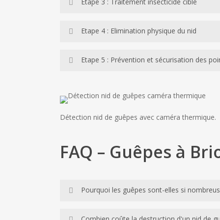
Etape 3 : Traitement insecticide ciblé
protection, gants renforcés et bottes montantes a
L’injection d’insecticide dans le nid est réalisée 
Etape 4 : Elimination physique du nid
se propage dans l’ensemble du nid en quelques mi
intervention.
Lorsque le nid est accessible, nos techniciens l
Etape 5 : Prévention et sécurisation des poi
attirer une nouvelle reine fondatrice l’année su
Nos techniciens délivrent des conseils préventif
grillage des aérations. Ces mesures simples rédui
à l’issue.
Détection nid de guêpes avec caméra thermique.
FAQ – Guêpes à Bri
Pourquoi les guêpes sont-elles si nombreus
Les guêpes sont attirées par les sources aliment
Combien coûte la destruction d'un nid de g