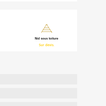
Nid sous toiture
Sur devis.
 évaluation de sa taille et de l’agressivité de la
ens portent combinaison étanche, voile de