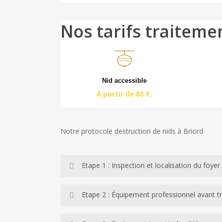
Nos tarifs traiteme
Nid accessible
À partir de 80 €.
Notre protocole destruction de nids à Briord
Etape 1 : Inspection et localisation du foyer
Nous commençons par un état des lieux complet : i
Etape 2 : Équipement professionnel avant t
colonie. Cette étape est indispensable pour adapt
La protection intégrale est la condition sine qu