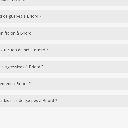
met aux colonies d’atteindre leur taille maximale entre juillet et se
 l’accessibilité du nid à Briord. Notre devis gratuit vous est remis ava
d de guêpes à Briord ?
on. Aucun frais supplémentaire à l’arrivée du technicien.
insecticides du commerce n’éliminent pas la colonie — ils l’irritent e
un frelon à Briord ?
en sécurité et garantir l’élimination complète du nid.
sive et niche souvent dans les combles ou souterrainement à Briord. 
truction de nid à Briord ?
t en Ain, est une espèce invasive particulièrement dangereuse pour le
généralement entre 30 minutes et 1h30 selon l’emplacement et l’access
lus agressives à Briord ?
 — ce qui allonge la durée. Le nid peut être retiré immédiatement ou 
n fin d’été (août-octobre) quand la colonie est pleine et que les tem
tement à Briord ?
d perturbé reste dangereux à tout moment de l’année.
 chaque reine construit un nouveau nid chaque printemps. Le risque de
r les nids de guêpes à Briord ?
aines) ne sont pas corrigées après l’intervention. Vesta & Pénates fou