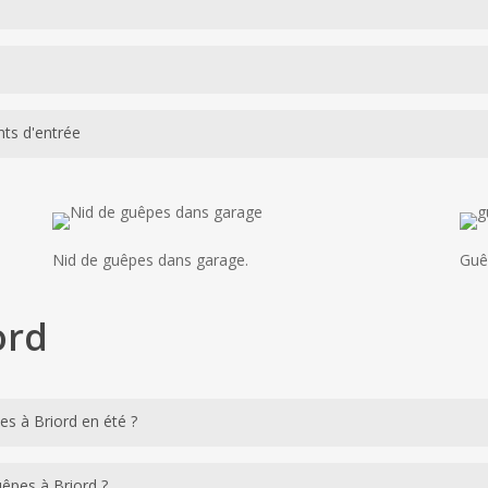
vant d’approcher le nid. À Briord, cette étape est systématique quelle
rapidement pour éviter de laisser le temps à la colonie de s’organiser. L
nutes. À Briord, cette technique garantit une élimination complète et
e retirent physiquement après l’élimination de la colonie. Cette étape 
nts d'entrée
ivante à Briord. Le nid est mis en sac et évacué conformément à la rég
s personnalisés après chaque intervention à Briord : sécurisation des 
sent considérablement le risque de réinstallation l’année suivante. Une
Nid de guêpes dans garage.
Guê
ord
es à Briord en été ?
aires sucrées et protéinées abondantes en été à Briord. La proliférati
uêpes à Briord ?