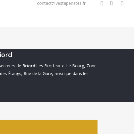
facebook
linkedin
instagra
7 61 90 23 76
contact@vestapenates.fr
iord
secteurs de
Briord
:Les Brotteaux, Le Bourg, Zone
des Étangs, Rue de la Gare, ainsi que dans les