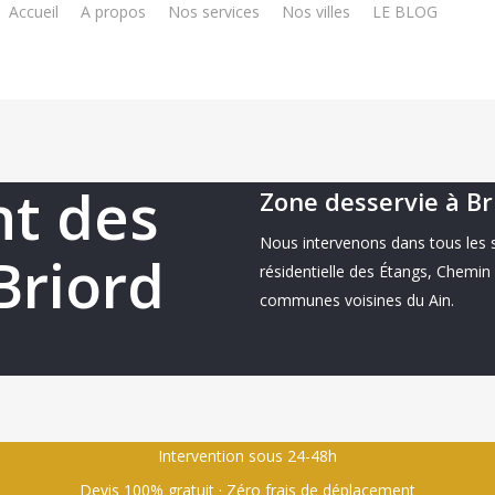
Accueil
A propos
Nos services
Nos villes
LE BLOG
0
nt des
Zone desservie à Br
Nous intervenons dans tous les 
Briord
résidentielle des Étangs, Chemin 
communes voisines du Ain.
Intervention sous 24-48h
Devis 100% gratuit · Zéro frais de déplacement