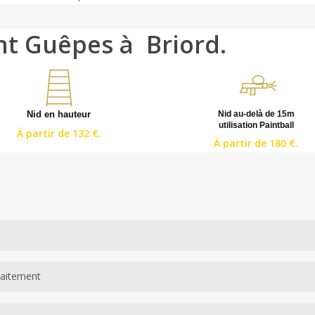
nt Guêpes à Briord.
Nid en hauteur
Nid au-delà de 15m
utilisation Paintball
À partir de 132 €.
À partir de 180 €.
dentification de l’espèce par observation visuelle, localisation du nid,
raitement
er le protocole et le matériel à votre situation spécifique à Briord.
a non d’une intervention sécurisée sur un nid de guêpes. Nos technici