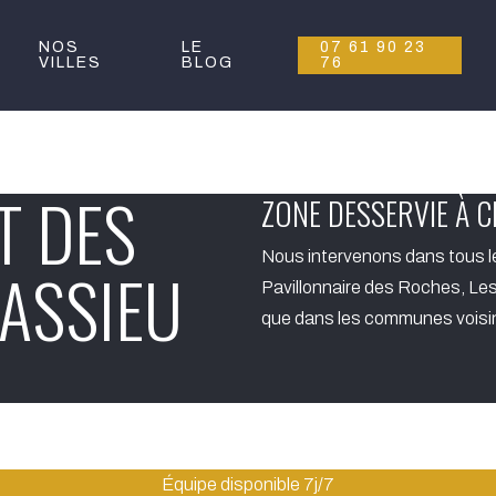
NOS
LE
07 61 90 23
VILLES
BLOG
76
T DES
ZONE DESSERVIE À 
Nous intervenons dans tous l
ASSIEU
Pavillonnaire des Roches, Les
que dans les communes voisi
Équipe disponible 7j/7