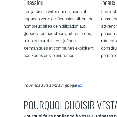
Chassieu
locaux
Les jardins pavillonnaires, haies et
Les rest
espaces verts de Chassieu offrent de
commerc
nombreux sites de nidification aux
attirent
guêpes : composteurs, arbres creux,
période 
talus et murets. Les guêpes
aliments
germaniques et communes exploitent
constitu
ces zones dès le printemps.
permanen
Tous nos avis sont sur google
ici
.
POURQUOI CHOISIR VESTA
Pourquoi faire confiance à Vesta & Pénates p