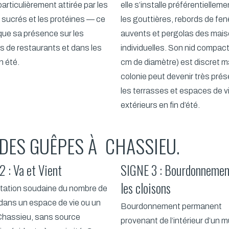
particulièrement attirée par les
elle s’installe préférentiellem
 sucrés et les protéines — ce
les gouttières, rebords de fen
ique sa présence sur les
auvents et pergolas des mai
s de restaurants et dans les
individuelles. Son nid compact
n été.
cm de diamètre) est discret ma
colonie peut devenir très prés
les terrasses et espaces de v
extérieurs en fin d’été.
 DES GUÊPES À CHASSIEU.
 : Va et Vient
SIGNE 3 : Bourdonnemen
les cloisons
ation soudaine du nombre de
ans un espace de vie ou un
Bourdonnement permanent
 Chassieu, sans source
provenant de l’intérieur d’un m