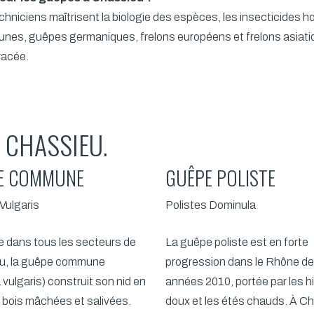
echniciens maîtrisent la biologie des espèces, les insecticides 
nes, guêpes germaniques, frelons européens et frelons asiat
racée.
 CHASSIEU.
E COMMUNE
GUÊPE POLISTE
Vulgaris
Polistes Dominula
 dans tous les secteurs de
La guêpe poliste est en forte
u, la guêpe commune
progression dans le Rhône de
 vulgaris) construit son nid en
années 2010, portée par les h
e bois mâchées et salivées.
doux et les étés chauds. À C