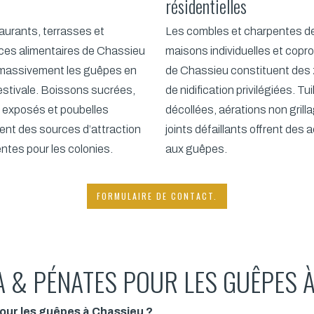
résidentielles
aurants, terrasses et
Les combles et charpentes d
es alimentaires de Chassieu
maisons individuelles et copr
 massivement les guêpes en
de Chassieu constituent des
estivale. Boissons sucrées,
de nidification privilégiées. Tui
 exposés et poubelles
décollées, aérations non grill
ent des sources d’attraction
joints défaillants offrent des 
tes pour les colonies.
aux guêpes.
FORMULAIRE DE CONTACT.
 & PÉNATES POUR LES GUÊPES 
our les guêpes à Chassieu ?