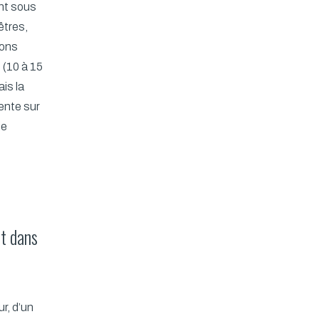
ent sous
êtres,
sons
 (10 à 15
is la
ente sur
ie
t dans
ur, d’un