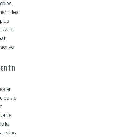
mbles.
ment des
 plus
souvent
est
 active
en fin
pes en
e de vie
t
 Cette
e la
dans les