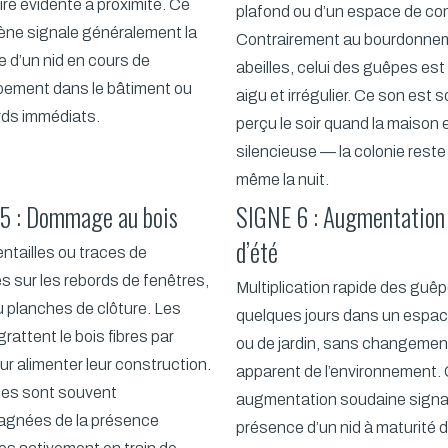
ire évidente à proximité. Ce
plafond ou d’un espace de co
ne signale généralement la
Contrairement au bourdonne
 d’un nid en cours de
abeilles, celui des guêpes est
pement dans le bâtiment ou
aigu et irrégulier. Ce son est 
rds immédiats.
perçu le soir quand la maison 
silencieuse — la colonie reste
même la nuit.
5 : Dommage au bois
SIGNE 6 : Augmentation 
d’été
entailles ou traces de
 sur les rebords de fenêtres,
Multiplication rapide des guê
u planches de clôture. Les
quelques jours dans un espac
rattent le bois fibres par
ou de jardin, sans changemen
our alimenter leur construction.
apparent de l’environnement.
ces sont souvent
augmentation soudaine signal
gnées de la présence
présence d’un nid à maturité 