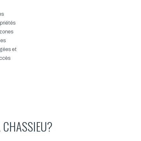
es
opriétés
 zones
les
agées et
accès
À CHASSIEU?