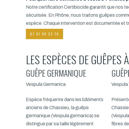
Notre certification Certibiocide garantit que nos t
sécurisée. En Rhône, nous traitons guêpes commu
espèce. Chaque intervention est documentée et t
07 61 90 23 76
LES ESPÈCES DE GUÊPES À
GUÊPE GERMANIQUE
GUÊP
Vespula Germanica
Vespula 
Espèce fréquente dans les bâtiments
Présente
anciens de Chassieu, la guêpe
Chassie
germanique (Vespula germanica) se
(Vespula
distingue par sa taille légèrement
fibres d