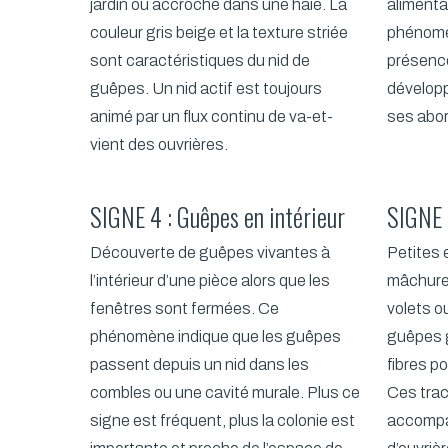
jardin ou accroché dans une haie. La
alimenta
couleur gris beige et la texture striée
phénomè
sont caractéristiques du nid de
présence
guêpes. Un nid actif est toujours
dévelop
animé par un flux continu de va-et-
ses abo
vient des ouvrières.
SIGNE 4 : Guêpes en intérieur
SIGNE 
Découverte de guêpes vivantes à
Petites 
l’intérieur d’une pièce alors que les
mâchures
fenêtres sont fermées. Ce
volets o
phénomène indique que les guêpes
guêpes g
passent depuis un nid dans les
fibres p
combles ou une cavité murale. Plus ce
Ces tra
signe est fréquent, plus la colonie est
accompa