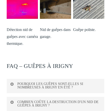
sécurisation des combles, obturation des joints de toiture,
colonie est éliminée et l’emplacement refroidi.
grillage des aérations. Ces mesures simples réduisent
considérablement le risque de réinstallation l’année
suivante. Une attestation officielle d’intervention est
Détection nid de
Nid de guêpes dans
Guêpe poliste.
remise à l’issue.
guêpes avec caméra
garage.
thermique.
FAQ – GUÊPES À IRIGNY
POURQUOI LES GUÊPES SONT-ELLES SI
NOMBREUSES À IRIGNY EN ÉTÉ ?
À Irigny comme dans tout le Rhône, les guêpes profitent
COMBIEN COÛTE LA DESTRUCTION D'UN NID DE
GUÊPES À IRIGNY ?
des étés chauds et humides pour multiplier leur