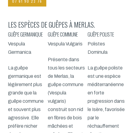
07 61 90 23 76
LES ESPÈCES DE GUÊPES À MERLAS.
GUÊPE GERMANIQUE
GUÊPE COMMUNE
GUÊPE POLISTE
Vespula
Vespula Vulgaris
Polistes
Germanica
Dominula
Présente dans
La guêpe
tous les secteurs
La guêpe poliste
germanique est
de Merlas, la
est une espèce
légèrement plus
guêpe commune
méditerranéenne
grande que la
(Vespula
en forte
guêpe commune
vulgaris)
progression dans
et souvent plus
construit son nid
le Isère, favorisée
agressive. Elle
en fibres de bois
par le
préfère nicher
mâchées et
réchauffement