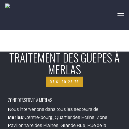
Skip
Men
to
main
content
TRAITEMENT DES GUEPES À
MERLAS
07 61 90 23 76
ZONE DESSERVIE À MERLAS
Nous intervenons dans tous les secteurs de
Merlas
:Centre-bourg, Quartier des Écrins, Zone
Pavillonnaire des Plaines, Grande Rue, Rue de la