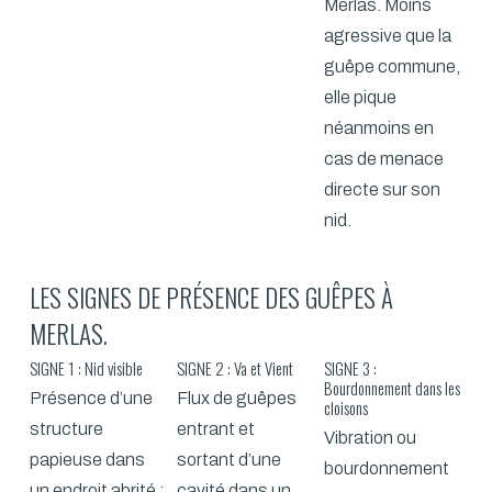
Merlas. Moins
agressive que la
guêpe commune,
elle pique
néanmoins en
cas de menace
directe sur son
nid.
LES SIGNES DE PRÉSENCE DES GUÊPES À
MERLAS.
SIGNE 1 : Nid visible
SIGNE 2 : Va et Vient
SIGNE 3 :
Bourdonnement dans les
Présence d’une
Flux de guêpes
cloisons
structure
entrant et
Vibration ou
papieuse dans
sortant d’une
bourdonnement
un endroit abrité :
cavité dans un