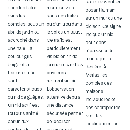
sourd ressenti en
sous les tuiles,
mur, d’un vide
posant la main
dans les
sous des tuiles
sur un mur ou une
combles, sous un
ou d’un trou dans
cloison. Ce signe
abri de jardin ou
le sol ou un talus.
indique un nid
accroché dans
Ce trafic est
actif dans
une haie. La
particulièrement
l’épaisseur du
couleur gris
visible en fin de
mur ou juste
beige et la
journée quand les
derrière. À
texture striée
ouvrières
Merlas, les
sont
rentrent au nid.
combles des
caractéristiques
L’observation
maisons
du nid de guêpes.
attentive depuis
individuelles et
Un nid actif est
une distance
des copropriétés
toujours animé
sécurisée permet
sont les
par un flux
de localiser
localisations les
continu de va-et-
précisément