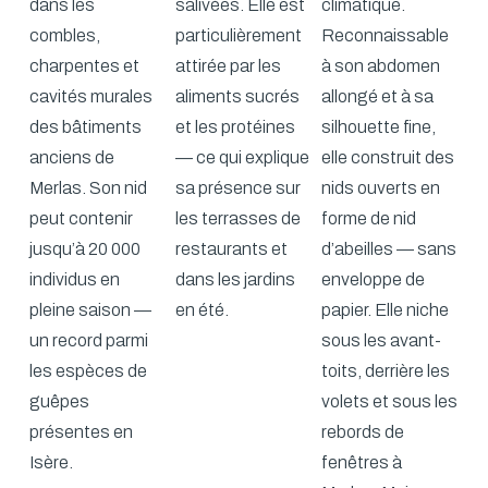
dans les
salivées. Elle est
climatique.
combles,
particulièrement
Reconnaissable
charpentes et
attirée par les
à son abdomen
cavités murales
aliments sucrés
allongé et à sa
des bâtiments
et les protéines
silhouette fine,
anciens de
— ce qui explique
elle construit des
Merlas. Son nid
sa présence sur
nids ouverts en
peut contenir
les terrasses de
forme de nid
jusqu’à 20 000
restaurants et
d’abeilles — sans
individus en
dans les jardins
enveloppe de
pleine saison —
en été.
papier. Elle niche
un record parmi
sous les avant-
les espèces de
toits, derrière les
guêpes
volets et sous les
présentes en
rebords de
Isère.
fenêtres à