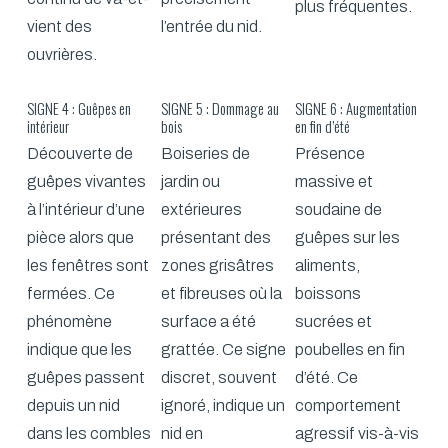
plus fréquentes.
vient des
l’entrée du nid.
ouvrières.
SIGNE 4 : Guêpes en
SIGNE 5 : Dommage au
SIGNE 6 : Augmentation
intérieur
bois
en fin d’été
Découverte de
Boiseries de
Présence
guêpes vivantes
jardin ou
massive et
à l’intérieur d’une
extérieures
soudaine de
pièce alors que
présentant des
guêpes sur les
les fenêtres sont
zones grisâtres
aliments,
fermées. Ce
et fibreuses où la
boissons
phénomène
surface a été
sucrées et
indique que les
grattée. Ce signe
poubelles en fin
guêpes passent
discret, souvent
d’été. Ce
depuis un nid
ignoré, indique un
comportement
dans les combles
nid en
agressif vis-à-vis