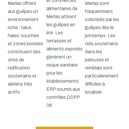
et commerces
Merlas offrent
Merlas sont
alimentaires de
aux guêpes un
fréquemment
Merlas attirent
environnement
colonisés par les
les guêpes en
riche : talus,
guêpes dès le
été. Les
haies, souches
printemps. Les
terrasses et
et zones boisées
nids souterrains
aliments exposés
constituent des
dans les
génèrent un
sites de
pelouses et
risque sanitaire
nidification
remblais sont
pour les
souterrains et
particulièrement
établissements
aériens très
difficiles à
ERP soumis aux
actifs.
localiser.
contrôles DDPP
38.