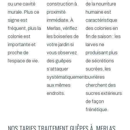
ou une cavité
construction à
de la nourriture
murale. Plus ce
proximité
humaine est
signe est
immédiate. À
caractéristique
fréquent, plus la
Merlas, vérifiez
des colonies en
colonie est
les boiseries de
fin de saison : les
importante et
votre jardin si
larves ne
proche de
vous observez
produisant plus
l’espace de vie.
des guêpes
de sécrétions
s’attaquer
sucrées, les
systématiquement
ouvrières
aux mêmes
cherchent des
endroits.
sucres extérieurs
de façon
frénétique.
NOS TARIFS TRAITEMENT GUÊPES À MERLAS.